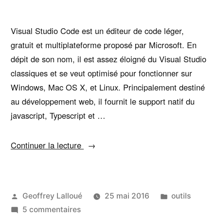
Visual Studio Code est un éditeur de code léger,
gratuit et multiplateforme proposé par Microsoft. En
dépit de son nom, il est assez éloigné du Visual Studio
classiques et se veut optimisé pour fonctionner sur
Windows, Mac OS X, et Linux. Principalement destiné
au développement web, il fournit le support natif du
javascript, Typescript et …
« Débuter
Continuer la lecture
avec
Visual
Studio
Publié
Publié
Geoffrey Lalloué
25 mai 2016
outils
Code »
par
sur
dans
5 commentaires