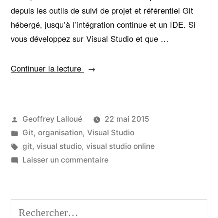
depuis les outils de suivi de projet et référentiel Git
hébergé, jusqu’à l’intégration continue et un IDE. Si
vous développez sur Visual Studio et que …
« Ajouter
Continuer la lecture
un
projet
existant
Publié
Geoffrey Lalloué
22 mai 2015
à
par
Publié
Git
,
organisation
,
Visual Studio
Visual
dans
Étiquettes :
git
,
visual studio
,
visual studio online
Studio
sur
Laisser un commentaire
Online »
Ajouter
un
projet
Rechercher :
existant