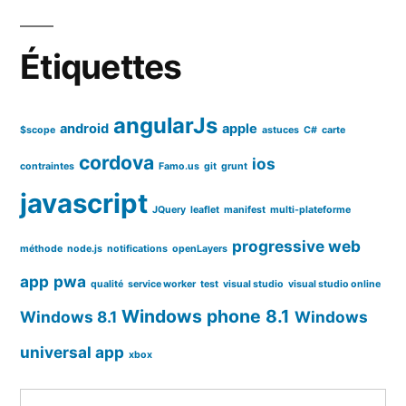
Étiquettes
angularJs
android
apple
$scope
astuces
C#
carte
cordova
ios
contraintes
Famo.us
git
grunt
javascript
JQuery
leaflet
manifest
multi-plateforme
progressive web
méthode
node.js
notifications
openLayers
app
pwa
qualité
service worker
test
visual studio
visual studio online
Windows phone 8.1
Windows 8.1
Windows
universal app
xbox
Rechercher :