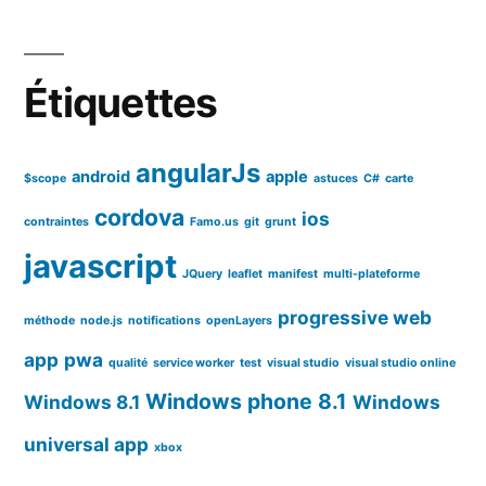
Étiquettes
angularJs
android
apple
$scope
astuces
C#
carte
cordova
ios
contraintes
Famo.us
git
grunt
javascript
JQuery
leaflet
manifest
multi-plateforme
progressive web
méthode
node.js
notifications
openLayers
app
pwa
qualité
service worker
test
visual studio
visual studio online
Windows phone 8.1
Windows 8.1
Windows
universal app
xbox