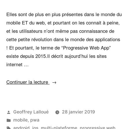
ressemble
à
Elles sont de plus en plus présentes dans le monde du
une
mobile ET du web, et pourtant on les connait à peine,
application
et les utilisateurs n’ont même pas connaissance de
native
cette petite révolution dans le monde des applications
?
! Et pourtant, le terme de “Progressive Web App”
existe depuis 2015.Il décrit aujourd’hui les sites
internet …
« Progressive
Continuer la lecture
web
apps
:
Publié
Geoffrey Lalloué
28 janvier 2019
Quelles
par
Publié
mobile
,
pwa
promesses
dans
Étiquettes :
android
,
ios
,
multi-plateforme
,
progressive web