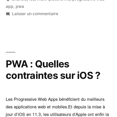
? »
app
,
pwa
sur
Laisser un commentaire
Progressive
web
apps
:
Quelles
promesses
PWA : Quelles
?
contraintes sur iOS ?
Les Progressive Web Apps bénéficient du meilleurs
des applications web et mobiles.Et depuis la mise à
jour d’iOS en 11.3, les utilisateurs d’Apple ont enfin la