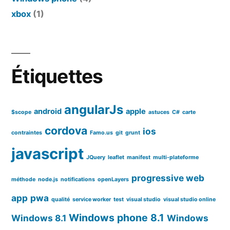
xbox
(1)
Étiquettes
angularJs
android
apple
$scope
astuces
C#
carte
cordova
ios
contraintes
Famo.us
git
grunt
javascript
JQuery
leaflet
manifest
multi-plateforme
progressive web
méthode
node.js
notifications
openLayers
app
pwa
qualité
service worker
test
visual studio
visual studio online
Windows phone 8.1
Windows 8.1
Windows