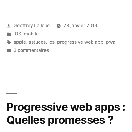
:
Quelques
astuces
Publié
Geoffrey Lalloué
28 janvier 2019
pour
par
Publié
iOS
,
mobile
que
dans
Étiquettes :
apple
,
astuces
,
ios
,
progressive web app
,
pwa
votre
sur
3 commentaires
application
PWA
PWA
:
ressemble
Quelques
à
astuces
une
pour
application
que
Progressive web apps :
native
votre
? »
Quelles promesses ?
application
PWA