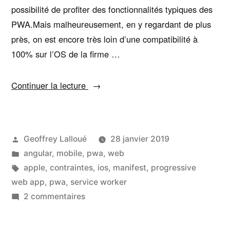
possibilité de profiter des fonctionnalités typiques des
PWA.Mais malheureusement, en y regardant de plus
près, on est encore très loin d’une compatibilité à
100% sur l’OS de la firme …
« PWA
Continuer la lecture
:
Quelles
contraintes
Publié
Geoffrey Lalloué
28 janvier 2019
sur
par
Publié
angular
,
mobile
,
pwa
,
web
iOS
dans
Étiquettes :
apple
,
contraintes
,
ios
,
manifest
,
progressive
? »
web app
,
pwa
,
service worker
sur
2 commentaires
PWA
: