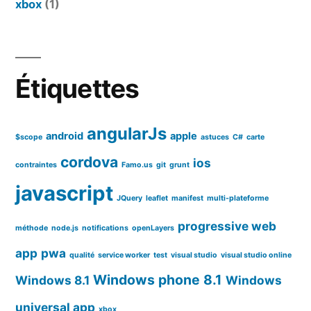
xbox
(1)
Étiquettes
angularJs
android
apple
$scope
astuces
C#
carte
cordova
ios
contraintes
Famo.us
git
grunt
javascript
JQuery
leaflet
manifest
multi-plateforme
progressive web
méthode
node.js
notifications
openLayers
app
pwa
qualité
service worker
test
visual studio
visual studio online
Windows phone 8.1
Windows 8.1
Windows
universal app
xbox