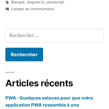
dans
Étiquettes :
$scope
,
angularJs
,
javascript
sur
Laisser un commentaire
Définir
une
variable
Rechercher :
dans
le
scope
depuis
un
événement
système
Articles récents
PWA : Quelques astuces pour que votre
application PWA ressemble à une