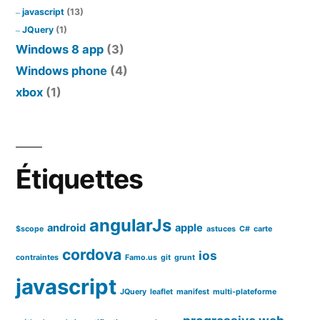
javascript
(13)
JQuery
(1)
Windows 8 app
(3)
Windows phone
(4)
xbox
(1)
Étiquettes
angularJs
android
apple
$scope
astuces
C#
carte
cordova
ios
contraintes
Famo.us
git
grunt
javascript
JQuery
leaflet
manifest
multi-plateforme