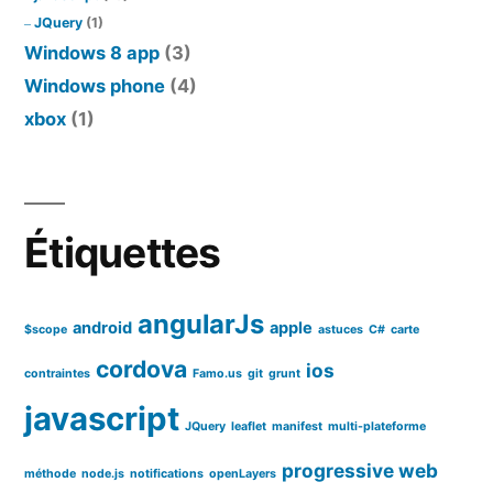
JQuery
(1)
Windows 8 app
(3)
Windows phone
(4)
xbox
(1)
Étiquettes
angularJs
android
apple
$scope
astuces
C#
carte
cordova
ios
contraintes
Famo.us
git
grunt
javascript
JQuery
leaflet
manifest
multi-plateforme
progressive web
méthode
node.js
notifications
openLayers