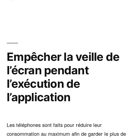
Définir
une
variable
dans
le
scope
Empêcher la veille de
depuis
l’écran pendant
un
événement
l’exécution de
système
l’application
Les téléphones sont faits pour réduire leur
consommation au maximum afin de garder le plus de