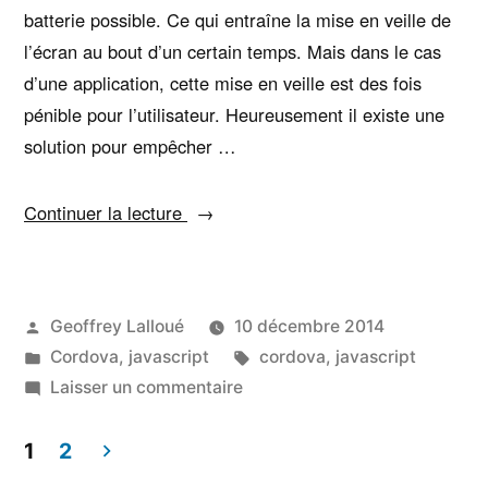
batterie possible. Ce qui entraîne la mise en veille de
l’écran au bout d’un certain temps. Mais dans le cas
d’une application, cette mise en veille est des fois
pénible pour l’utilisateur. Heureusement il existe une
solution pour empêcher …
« Empêcher
Continuer la lecture
la
veille
de
Publié
Geoffrey Lalloué
10 décembre 2014
l’écran
par
Publié
Étiquettes :
Cordova
,
javascript
cordova
,
javascript
pendant
dans
sur
Laisser un commentaire
l’exécution
Empêcher
de
la
1
2
l’application »
veille