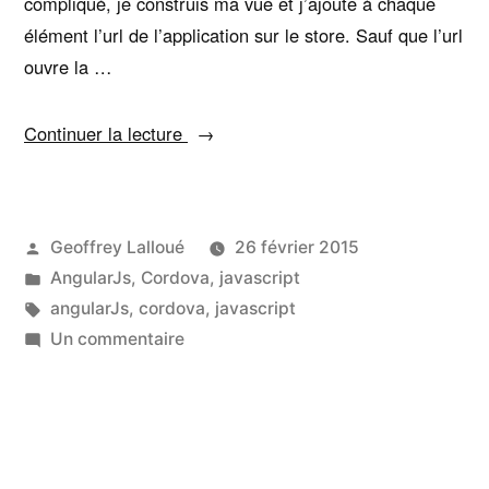
compliqué, je construis ma vue et j’ajoute à chaque
élément l’url de l’application sur le store. Sauf que l’url
ouvre la …
« Ouvrir
Continuer la lecture
une
application
externe
Publié
Geoffrey Lalloué
26 février 2015
depuis
par
Publié
AngularJs
,
Cordova
,
javascript
une
dans
Étiquettes :
angularJs
,
cordova
,
javascript
application
sur
Un commentaire
Cordova »
Ouvrir
une
application
externe