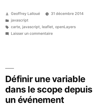
Leaflet
? »
Publié
Geoffrey Lalloué
31 décembre 2014
par
Publié
javascript
dans
Étiquettes :
carte
,
javascript
,
leaflet
,
openLayers
sur
Laisser un commentaire
OpenLayer
ou
Leaflet
?
Définir une variable
dans le scope depuis
un événement