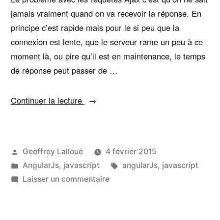
jamais vraiment quand on va recevoir la réponse. En
principe c’est rapide mais pour le si peu que la
connexion est lente, que le serveur rame un peu à ce
moment là, ou pire qu’il est en maintenance, le temps
de réponse peut passer de …
« Afficher
Continuer la lecture
un
loader
pendant
Publié
Geoffrey Lalloué
4 février 2015
une
par
Publié
Étiquettes :
AngularJs
,
javascript
angularJs
,
javascript
requête
dans
sur
Laisser un commentaire
Ajax »
Afficher
un
loader