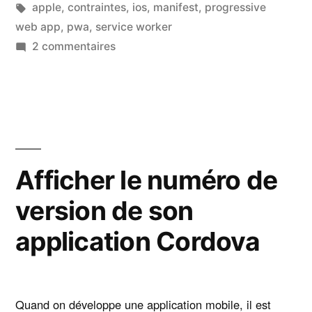
dans
Étiquettes :
apple
,
contraintes
,
ios
,
manifest
,
progressive
? »
web app
,
pwa
,
service worker
sur
2 commentaires
PWA
:
Quelles
contraintes
sur
iOS
Afficher le numéro de
?
version de son
application Cordova
Quand on développe une application mobile, il est