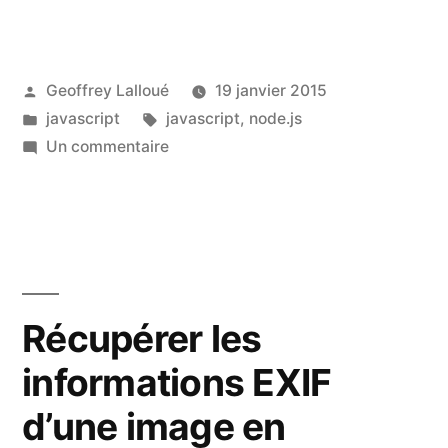
node.js »
Publié
Geoffrey Lalloué
19 janvier 2015
par
Publié
Étiquettes :
javascript
javascript
,
node.js
dans
sur
Un commentaire
Installer
node.js
Récupérer les
informations EXIF
d’une image en