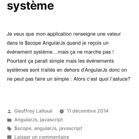
système
Je veux que mon application renseigne une valeur
dans le $scope AngularJs quand je reçois un
événement système…mais ça ne marche pas !
Pourtant ça parait simple mais les événements
systèmes sont traités en dehors d’AngularJs donc on
ne peut pas faire un simple : Alors c’est quoi l’astuce?
Publié
Geoffrey Lalloué
11 décembre 2014
par
Publié
AngularJs
,
javascript
dans
Étiquettes :
$scope
,
angularJs
,
javascript
sur
Laisser un commentaire