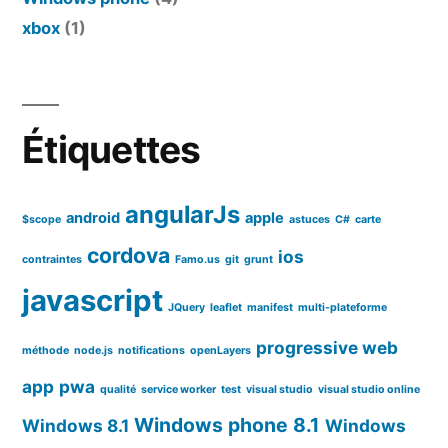
xbox
(1)
Étiquettes
angularJs
android
apple
$scope
astuces
C#
carte
cordova
ios
contraintes
Famo.us
git
grunt
javascript
JQuery
leaflet
manifest
multi-plateforme
progressive web
méthode
node.js
notifications
openLayers
app
pwa
qualité
service worker
test
visual studio
visual studio online
Windows phone 8.1
Windows 8.1
Windows