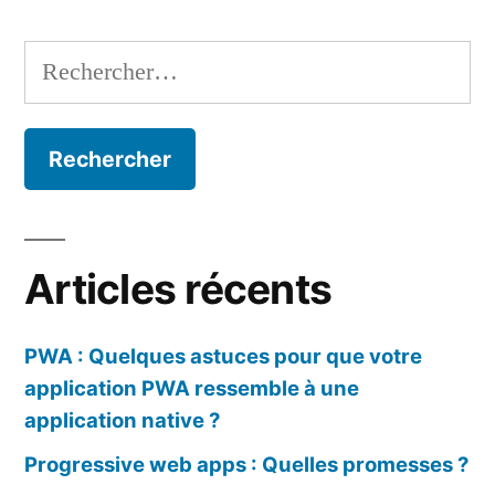
Navigation
de
des
l’écran
Rechercher :
pendant
articles
l’exécution
de
l’application
Articles récents
PWA : Quelques astuces pour que votre
application PWA ressemble à une
application native ?
Progressive web apps : Quelles promesses ?