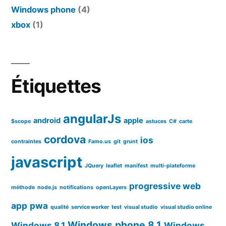
Windows phone
(4)
xbox
(1)
Étiquettes
angularJs
android
apple
$scope
astuces
C#
carte
cordova
ios
contraintes
Famo.us
git
grunt
javascript
JQuery
leaflet
manifest
multi-plateforme
progressive web
méthode
node.js
notifications
openLayers
app
pwa
qualité
service worker
test
visual studio
visual studio online
Windows phone 8.1
Windows 8.1
Windows