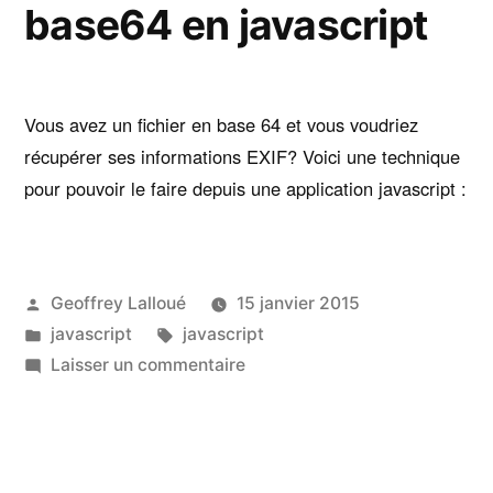
base64 en javascript
Vous avez un fichier en base 64 et vous voudriez
récupérer ses informations EXIF? Voici une technique
pour pouvoir le faire depuis une application javascript :
Publié
Geoffrey Lalloué
15 janvier 2015
par
Publié
Étiquettes :
javascript
javascript
dans
sur
Laisser un commentaire
Récupérer
les
informations
EXIF