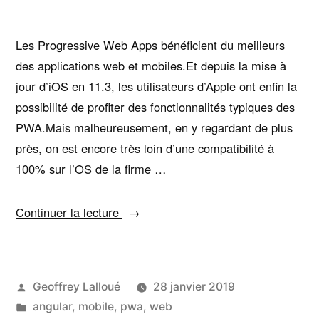
Les Progressive Web Apps bénéficient du meilleurs
des applications web et mobiles.Et depuis la mise à
jour d’iOS en 11.3, les utilisateurs d’Apple ont enfin la
possibilité de profiter des fonctionnalités typiques des
PWA.Mais malheureusement, en y regardant de plus
près, on est encore très loin d’une compatibilité à
100% sur l’OS de la firme …
« PWA
Continuer la lecture
:
Quelles
contraintes
Publié
Geoffrey Lalloué
28 janvier 2019
sur
par
Publié
angular
,
mobile
,
pwa
,
web
iOS