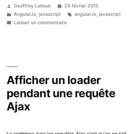
Publié
Geoffrey Lalloué
24 février 2015
par
Publié
Étiquettes :
AngularJs
,
javascript
angularJs
,
javascript
dans
sur
Laisser un commentaire
Comment
faire
hériter
un
service
?
Afficher un loader
pendant une requête
Ajax
Le problème avec les requêtes Ajax c’est qu’on ne sait