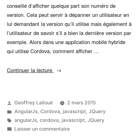
conseillé d’afficher quelque part son numéro de
version. Cela peut servir à dépanner un utilisateur en
lui demandant la version qu’il utilise mais également à
l’utilisateur de savoir s’il a bien la dernière version par
exemple. Alors dans une application mobile hybride
qui utilise Cordova, comment afficher …
« Afficher
Continuer la lecture
le
numéro
de
Publié
Geoffrey Lalloué
2 mars 2015
version
par
Publié
AngularJs
,
Cordova
,
javascript
,
JQuery
de
dans
Étiquettes :
angularJs
,
cordova
,
javascript
,
JQuery
son
sur
Laisser un commentaire
application
Afficher