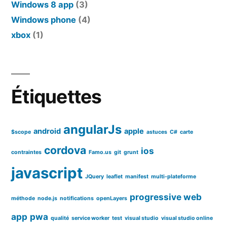
Windows 8 app
(3)
Windows phone
(4)
xbox
(1)
Étiquettes
angularJs
android
apple
$scope
astuces
C#
carte
cordova
ios
contraintes
Famo.us
git
grunt
javascript
JQuery
leaflet
manifest
multi-plateforme
progressive web
méthode
node.js
notifications
openLayers
app
pwa
qualité
service worker
test
visual studio
visual studio online