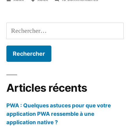
Xbox
dans
Vider
One
le
(en
cache
Rechercher :
cas
de
de
la
blocage) »
Xbox
One
(en
cas
de
Articles récents
blocage)
PWA : Quelques astuces pour que votre
application PWA ressemble à une
application native ?