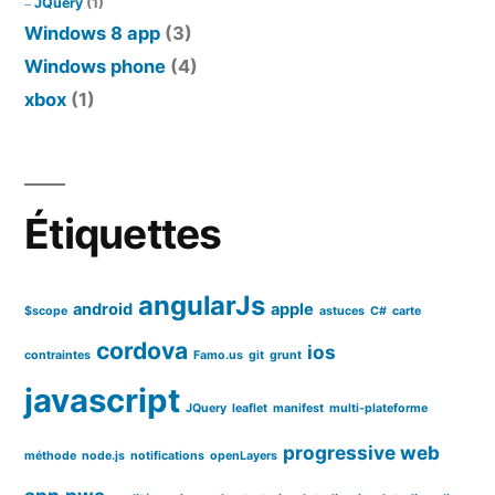
JQuery
(1)
Windows 8 app
(3)
Windows phone
(4)
xbox
(1)
Étiquettes
angularJs
android
apple
$scope
astuces
C#
carte
cordova
ios
contraintes
Famo.us
git
grunt
javascript
JQuery
leaflet
manifest
multi-plateforme
progressive web
méthode
node.js
notifications
openLayers