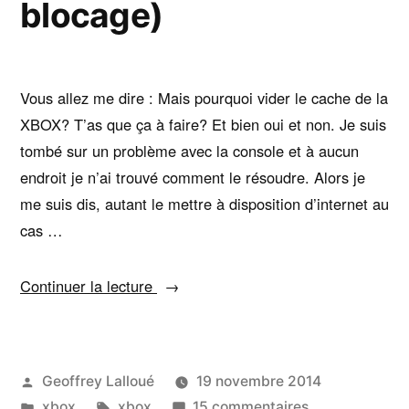
blocage)
Vous allez me dire : Mais pourquoi vider le cache de la
XBOX? T’as que ça à faire? Et bien oui et non. Je suis
tombé sur un problème avec la console et à aucun
endroit je n’ai trouvé comment le résoudre. Alors je
me suis dis, autant le mettre à disposition d’internet au
cas …
« Vider
Continuer la lecture
le
cache
de
Publié
Geoffrey Lalloué
19 novembre 2014
la
par
Publié
Étiquettes :
sur
xbox
xbox
15 commentaires